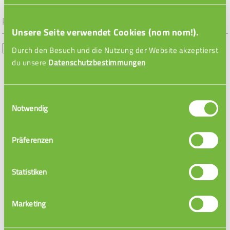
Unsere Seite verwendet Cookies (nom nom!).
Angemeldet bleiben
Durch den Besuch und die Nutzung der Website akzeptierst
du unsere
Datenschutzbestimmungen
Du hast dein Passwort vergessen? Kein Problem. Hier kannst Du dein
Passwort zurücksetzen.
Einwilligungsauswahl
LOGIN
Notwendig
Präferenzen
Statistiken
Marketing